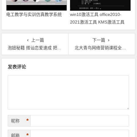
电工教学与实训仿真教学系统
win10激活工具 office2010-
2021激活工具 KMS激活工具
上一篇
下一篇
泡妞秘籍 搭讪恋爱速成 把妹话术 泡妞大全
北大青鸟网络营销课程全套4个单元完整版
文
发表评论
章
导
航
*
昵称
*
邮箱