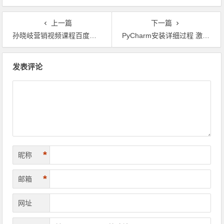
上一篇
下一篇
孙晓岐营销视频课程百度网盘下载
PyCharm安装详细过程 激活码及激活方法
文
发表评论
章
导
航
*
昵称
*
邮箱
网址