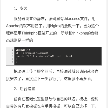
1、安装
服务器设置伪静态，源码里有.htaccess文件，用
Apache的就不用管了，用Nginx的要改一下，因为这个
程序是用Thinkphp框架开发的，所以和thinkphp的伪静
态规则是一样的
1
location / {
2
if (!-e $request_filename){
3
rewrite ^(.*)$ /index.php?s=$1 last; break;
4
}
5
}
把源码上传至服务器后，直接通过域名访问就会直
接安装了，直接点下一步就行了，这里就不再多说。
2、后台设置
首页在基础设置里修改你自己的域名，模板，源码
自带的有几套模板也有手机模板，可以自己选择一下，