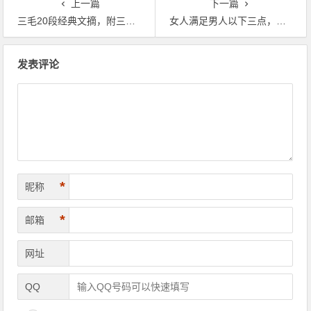
上一篇
下一篇
三毛20段经典文摘，附三毛全集下载
女人满足男人以下三点，男人终生都不会离开你
文
发表评论
章
导
航
*
昵称
*
邮箱
网址
QQ