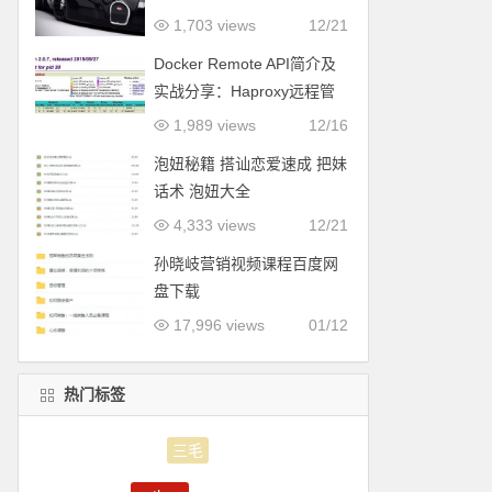
1,703 views
12/21
Docker Remote API简介及
实战分享：Haproxy远程管
理
1,989 views
12/16
泡妞秘籍 搭讪恋爱速成 把妹
话术 泡妞大全
4,333 views
12/21
孙晓岐营销视频课程百度网
盘下载
17,996 views
01/12
热门标签
python