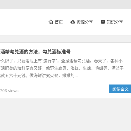
首页
资源分享
知识分享
辨酒精勾兑酒的方法，勾兑酒标准号
么牌子，只要酒瓶上有“这行字”，全是酒精勾兑酒。春天了，各种小
鲜活肥美的海鲜便宜又好，像野生扇贝、海虹、生蚝、毛蚶等，满盆子
就五六十元钱。做海鲜讲究火候，嫩嫩的...
阅读全文
703 views