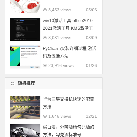
3,453 views
05/06
win10激活工具 office2010-
2021激活工具 KMS激活工
具
8,031 views
03/09
PyCharm安装详细过程 激活
码及激活方法
23,916 views
01/26
随机推荐
华为三层交换机快速的配置
方法
1,646 views
12/21
买白酒，分辨酒精勾兑酒的
方法，勾兑酒标准号