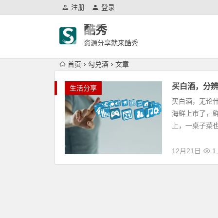
注册
登录
酷秀
资源分享就来酷秀
首页
勾兑酒
文章
买白酒，分
生活分享
买白酒，无论什
海鲜上市了，
上，一桌子菜也
12月21日
1,